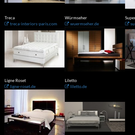
Treca
Würmseher
Supe
treca-interiors-paris.com
wuermseher.de
su
Ligne Roset
Liletto
ligne-roset.de
liletto.de